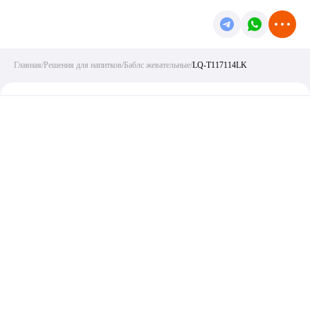
Главная
/
Решения для напитков
/
Баблс жевательные
/
LQ-T117114LK