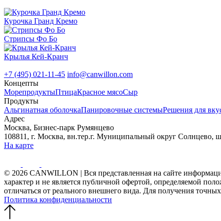
Курочка Гранд Кремо
Стрипсы Фо Бо
Крылья Кей-Кранч
+7 (495) 021-11-45
info@canwillon.com
Концепты
Морепродукты
Птица
Красное мясо
Сыр
Продукты
Альгинатная оболочка
Панировочные системы
Решения для вкус
Адрес
Москва, Бизнес-парк Румянцево
108811, г. Москва, вн.тер.г. Муниципальный округ Солнцево, ш. 
На карте
© 2026 CANWILLON | Вся представленная на сайте информация
характер и не является публичной офертой, определяемой пол
отличаться от реального внешнего вида. Для получения точных
Политика конфиденциальности