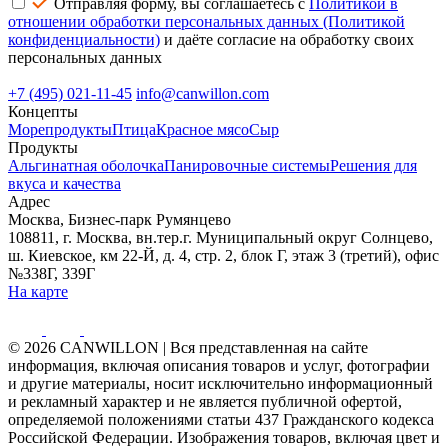
Отправляя форму, вы соглашаетесь с
Политикой в
отношении обработки персональных данных (Политикой
конфиденциальности)
и даёте согласие на обработку своих
персональных данных
+7 (495) 021-11-45
info@canwillon.com
Концепты
Морепродукты
Птица
Красное мясо
Сыр
Продукты
Альгинатная оболочка
Панировочные системы
Решения для
вкуса и качества
Адрес
Москва, Бизнес-парк Румянцево
108811, г. Москва, вн.тер.г. Муниципальный округ Солнцево,
ш. Киевское, км 22-Й, д. 4, стр. 2, блок Г, этаж 3 (третий), офис
№338Г, 339Г
На карте
© 2026 CANWILLON | Вся представленная на сайте
информация, включая описания товаров и услуг, фотографии
и другие материалы, носит исключительно информационный
и рекламный характер и не является публичной офертой,
определяемой положениями статьи 437 Гражданского кодекса
Российской Федерации. Изображения товаров, включая цвет и