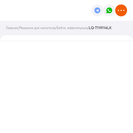
Главная
/
Решения для напитков
/
Баблс жевательные
/
LQ-T119114LK