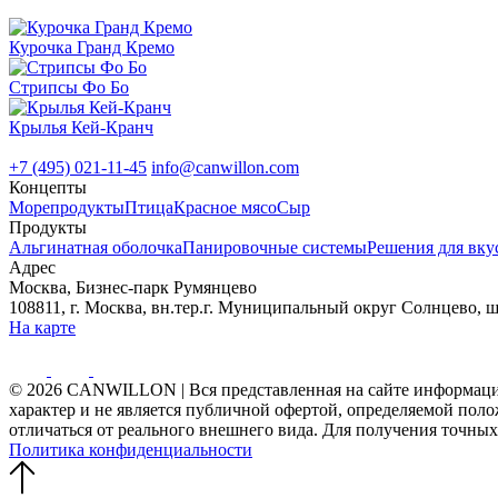
Курочка Гранд Кремо
Стрипсы Фо Бо
Крылья Кей-Кранч
+7 (495) 021-11-45
info@canwillon.com
Концепты
Морепродукты
Птица
Красное мясо
Сыр
Продукты
Альгинатная оболочка
Панировочные системы
Решения для вкус
Адрес
Москва, Бизнес-парк Румянцево
108811, г. Москва, вн.тер.г. Муниципальный округ Солнцево, ш. 
На карте
© 2026 CANWILLON | Вся представленная на сайте информация
характер и не является публичной офертой, определяемой пол
отличаться от реального внешнего вида. Для получения точных
Политика конфиденциальности